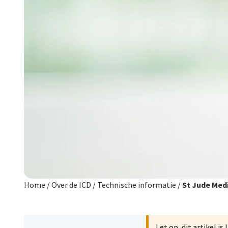
Home
/
Over de ICD
/
Technische informatie
/
St Jude Medi
Let op, dit artikel i