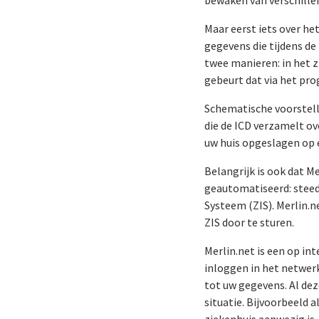
Maar eerst iets over he
gegevens die tijdens d
twee manieren: in het zi
gebeurt dat via het pr
Schematische voorstell
die de ICD verzamelt ov
uw huis opgeslagen op e
Belangrijk is ook dat M
geautomatiseerd: steed
Systeem (ZIS). Merlin.n
ZIS door te sturen.
Merlin.net is een op in
inloggen in het netwer
tot uw gegevens. Al de
situatie. Bijvoorbeeld a
ziekenhuis aanwezig is.