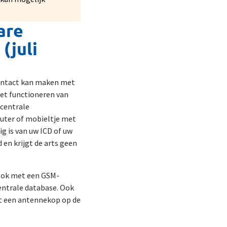
are
(juli
contact kan maken met
het functioneren van
 centrale
puter of mobieltje met
g is van uw ICD of uw
 en krijgt de arts geen
ook met een GSM-
entrale database. Ook
nt een antennekop op de