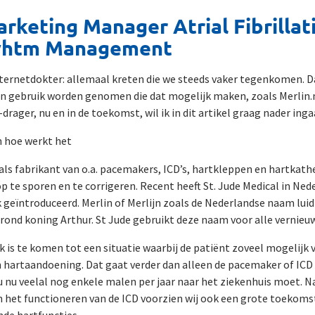
rketing Manager Atrial Fibrillat
hyhtm Management
ternetdokter: allemaal kreten die we steeds vaker tegenkomen. 
n gebruik worden genomen die dat mogelijk maken, zoals Merlin.
drager, nu en in de toekomst, wil ik in dit artikel graag nader inga
en hoe werkt het
 als fabrikant van o.a. pacemakers, ICD’s, hartkleppen en hartkat
 te sporen en te corrigeren. Recent heeft St. Jude Medical in Ned
eïntroduceerd. Merlin of Merlijn zoals de Nederlandse naam luidt,
rond koning Arthur. St Jude gebruikt deze naam voor alle vernieu
k is te komen tot een situatie waarbij de patiënt zoveel mogelijk 
n hartaandoening. Dat gaat verder dan alleen de pacemaker of ICD
u nu veelal nog enkele malen per jaar naar het ziekenhuis moet. 
 het functioneren van de ICD voorzien wij ook een grote toekomst
nde hartfuncties.