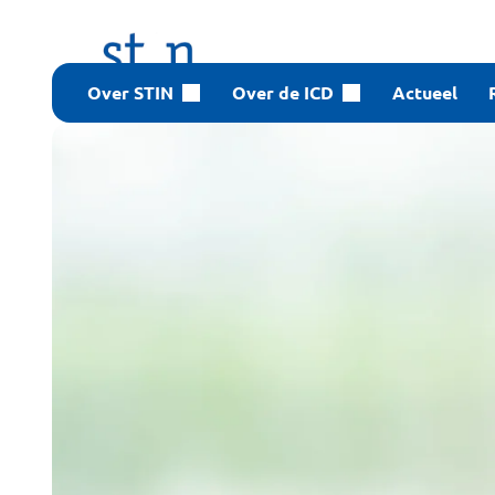
Over STIN
Over de ICD
Actueel