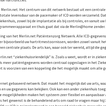
t Merlin.net. Het centrum van dit netwerk bestaat uit een centrale
e totale levensduur van de pacemaker of ICD worden verzameld. D
ekenhuis, zowel bij de implantatie als bij controles, en vanuit uw 
ogrammeerapparaat en thuis gaat dat via de Merlin@home zender.
ing van het Merlin.net Patiëntenzorg Netwerk. Alle ICD-gegevens,
er bijvoorbeeld uw hartritmestoornissen, worden zowel vanuit het
en centrale plaats. De arts kan, waar ook ter wereld, altijd die ge
erlin.net “ziekenhuisvriendelijk” is. Zoals u weet, wordt er in zie
s meer patiëntgegevens worden centraal opgeslagen in het Ziek
et is voorzien van een koppeling die het mogelijk maakt om alle g
ternet gebaseerd netwerk. Dat maakt het mogelijk dat uw arts, waa
k en uw gegevens kan bekijken. Ook kan een ander ziekenhuis toe
ze mogelijkheden maken het systeem zeer flexibel en aanpasbaar
ls het gewenst is de behandelend arts om raad te vragen maar hij/zi
 Of uw ICD is geïmplanteerd in een bepaald ziekenhuis maar alle 