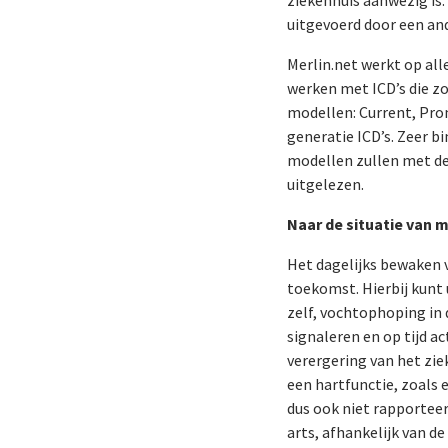
uitgevoerd door een ande
Merlin.net werkt op al
werken met ICD’s die zo
modellen: Current, Pro
generatie ICD’s. Zeer 
modellen zullen met d
uitgelezen.
Naar de situatie van 
Het dagelijks bewaken v
toekomst. Hierbij kunt 
zelf, vochtophoping in 
signaleren en op tijd a
verergering van het zi
een hartfunctie, zoals 
dus ook niet rapportee
arts, afhankelijk van d