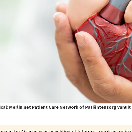
cal: Merlin.net Patient Care Network of Patiëntenzorg vanuit h
s langer dan 7 jaar geleden gepubliceerd. Informatie op deze pagin