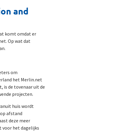
ion and
Dat komt omdat er
net. Op wat dat
an.
heters om
erland het Merlin.net
 is de tovenaar uit de
wende projecten.
vanuit huis wordt
 op afstand
Naast deze meer
 voor het dagelijks