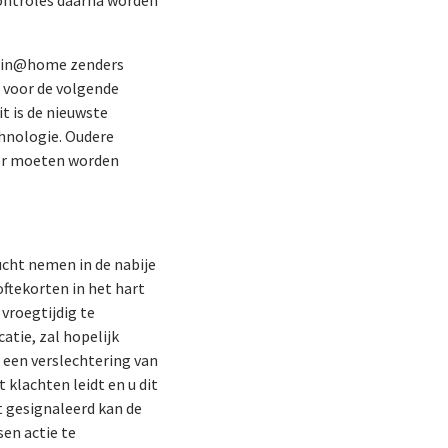
erlin@home zenders
t voor de volgende
t is de nieuwste
hnologie. Oudere
er moeten worden
ucht nemen in de nabije
ftekorten in het hart
vroegtijdig te
atie, zal hopelijk
 een verslechtering van
 klachten leidt en u dit
t gesignaleerd kan de
sen actie te