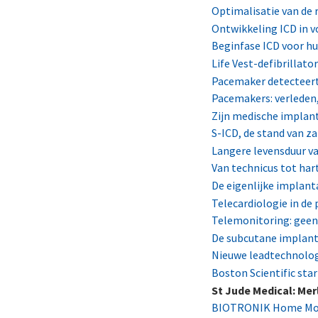
Optimalisatie van de 
Ontwikkeling ICD in vo
Beginfase ICD voor hui
Life Vest-defibrillat
Pacemaker detecteert 
Pacemakers: verleden,
Zijn medische implan
S-ICD, de stand van za
Langere levensduur van
Van technicus tot har
De eigenlijke implanta
Telecardiologie in de 
Telemonitoring: geen 
De subcutane implante
Nieuwe leadtechnologi
Boston Scientific sta
St Jude Medical: Mer
BIOTRONIK Home Monit