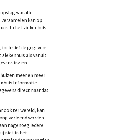
 opslag van alle
at verzamelen kan op
huis. In het ziekenhuis
 inclusief de gegevens
 ziekenhuis als vanuit
gevens inzien.
kenhuizen meer en meer
enhuis Informatie
egevens direct naar dat
r ook ter wereld, kan
gang verleend worden
 aan nagenoeg iedere
j niet in het
controles daarna worden