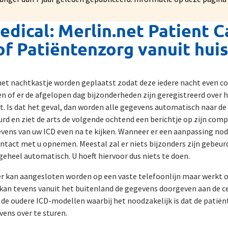
edical: Merlin.net Patient C
f Patiëntenzorg vanuit huis 
het nachtkastje worden geplaatst zodat deze iedere nacht even 
n of er de afgelopen dag bijzonderheden zijn geregistreerd over 
t. Is dat het geval, dan worden alle gegevens automatisch naar de
rd en ziet de arts de volgende ochtend een berichtje op zijn com
ens van uw ICD even na te kijken. Wanneer er een aanpassing nodi
ontact met u opnemen. Meestal zal er niets bijzonders zijn gebeurd
 geheel automatisch. U hoeft hiervoor dus niets te doen.
 kan aangesloten worden op een vaste telefoonlijn maar werkt 
 kan tevens vanuit het buitenland de gegevens doorgeven aan de c
 de oudere ICD-modellen waarbij het noodzakelijk is dat de patië
ens over te sturen.