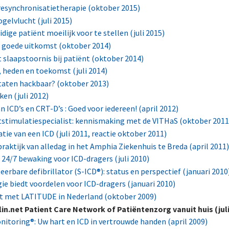
resynchronisatietherapie (oktober 2015)
gelvlucht (juli 2015)
dige patiënt moeilijk voor te stellen (juli 2015)
or goede uitkomst (oktober 2014)
slaapstoornis bij patiënt (oktober 2014)
 heden en toekomst (juli 2014)
taten hackbaar? (oktober 2013)
ken (juli 2012)
 ICD’s en CRT-D’s : Goed voor iedereen! (april 2012)
tstimulatiespecialist: kennismaking met de VITHaS (oktober 2011
tie van een ICD (juli 2011, reactie oktober 2011)
praktijk van alledag in het Amphia Ziekenhuis te Breda (april 2011
24/7 bewaking voor ICD-dragers (juli 2010)
erbare defibrillator (S-ICD®): status en perspectief (januari 2010
e biedt voordelen voor ICD-dragers (januari 2010)
rt met LATITUDE in Nederland (oktober 2009)
lin.net Patient Care Network of Patiëntenzorg vanuit huis (juli
oring®: Uw hart en ICD in vertrouwde handen (april 2009)