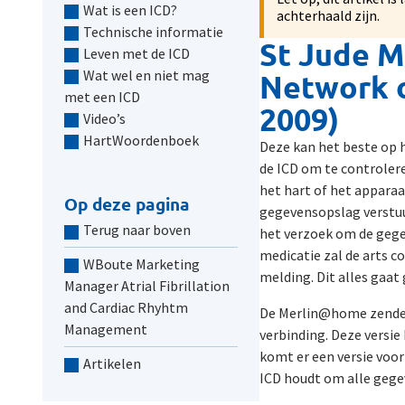
Wat is een ICD?
achterhaald zijn.
Technische informatie
St Jude M
Leven met de ICD
Wat wel en niet mag
Network o
met een ICD
2009)
Video’s
HartWoordenboek
Deze kan het beste op 
de ICD om te controlere
het hart of het apparaa
Op deze pagina
gegevensopslag verstuu
Terug naar boven
het verzoek om de gegev
medicatie zal de arts c
WBoute Marketing
melding. Dit alles gaat
Manager Atrial Fibrillation
and Cardiac Rhyhtm
De Merlin@home zender
Management
verbinding. Deze versie
komt er een versie voor
Artikelen
ICD houdt om alle gegev