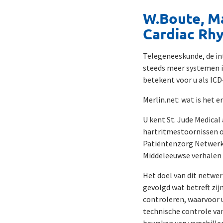
W.Boute, Ma
Cardiac R
Telegeneeskunde, de in
steeds meer systemen i
betekent voor u als ICD-
Merlin.net: wat is het 
U kent St. Jude Medical
hartritmestoornissen op
Patiëntenzorg Netwerk g
Middeleeuwse verhalen 
Het doel van dit netwer
gevolgd wat betreft zij
controleren, waarvoor 
technische controle van
bewaken van verschille