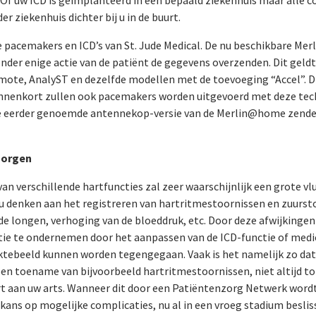
r ziekenhuis dichter bij u in de buurt.
le pacemakers en ICD’s van St. Jude Medical. De nu beschikbare M
nder enige actie van de patiënt de gegevens overzenden. Dit geld
mote, AnalyST en dezelfde modellen met de toevoeging “Accel”. Di
binnenkort zullen ook pacemakers worden uitgevoerd met deze tec
e eerder genoemde antennekop-versie van de Merlin@home zend
morgen
an verschillende hartfuncties zal zeer waarschijnlijk een grote vl
u denken aan het registreren van hartritmestoornissen en zuursto
de longen, verhoging van de bloeddruk, etc. Door deze afwijkingen 
ctie te ondernemen door het aanpassen van de ICD-functie of medic
ektebeeld kunnen worden tegengegaan. Vaak is het namelijk zo dat
een toename van bijvoorbeeld hartritmestoornissen, niet altijd tot
rt aan uw arts. Wanneer dit door een Patiëntenzorg Netwerk word
e kans op mogelijke complicaties, nu al in een vroeg stadium beslis