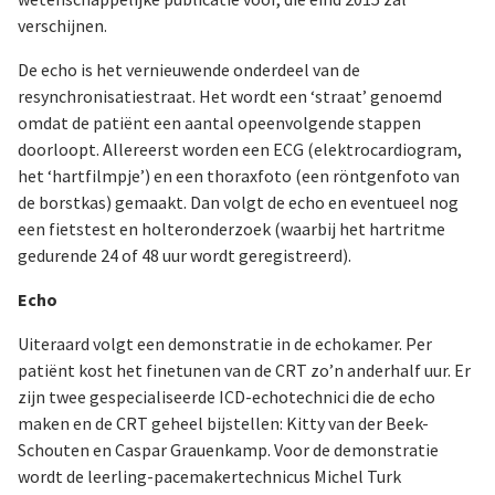
verschijnen.
De echo is het vernieuwende onderdeel van de
resynchronisatiestraat. Het wordt een ‘straat’ genoemd
omdat de patiënt een aantal opeenvolgende stappen
doorloopt. Allereerst worden een ECG (elektrocardiogram,
het ‘hartfilmpje’) en een thoraxfoto (een röntgenfoto van
de borstkas) gemaakt. Dan volgt de echo en eventueel nog
een fietstest en holteronderzoek (waarbij het hartritme
gedurende 24 of 48 uur wordt geregistreerd).
Echo
Uiteraard volgt een demonstratie in de echokamer. Per
patiënt kost het finetunen van de CRT zo’n anderhalf uur. Er
zijn twee gespecialiseerde ICD-echotechnici die de echo
maken en de CRT geheel bijstellen: Kitty van der Beek-
Schouten en Caspar Grauenkamp. Voor de demonstratie
wordt de leerling-pacemakertechnicus Michel Turk