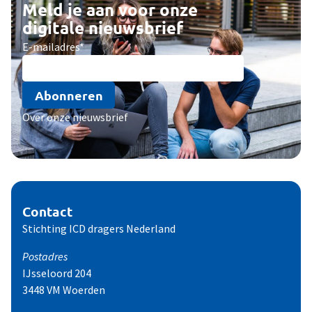
Meld je aan voor onze
digitale nieuwsbrief
E-mailadres
*
Abonneren
Over onze nieuwsbrief
Contact
Stichting ICD dragers Nederland
Postadres
IJsseloord 204
3448 VM Woerden