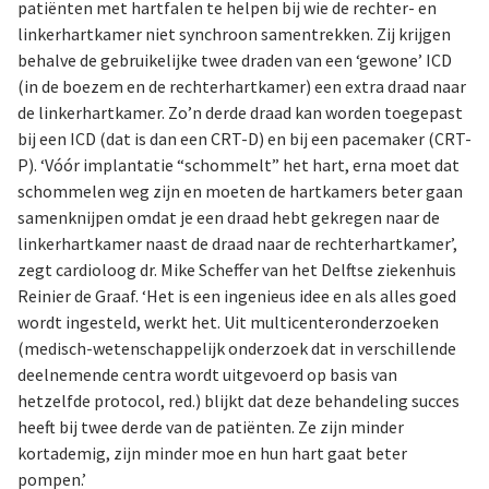
patiënten met hartfalen te helpen bij wie de rechter- en
linkerhartkamer niet synchroon samentrekken. Zij krijgen
behalve de gebruikelijke twee draden van een ‘gewone’ ICD
(in de boezem en de rechterhartkamer) een extra draad naar
de linkerhartkamer. Zo’n derde draad kan worden toegepast
bij een ICD (dat is dan een CRT-D) en bij een pacemaker (CRT-
P). ‘Vóór implantatie “schommelt” het hart, erna moet dat
schommelen weg zijn en moeten de hartkamers beter gaan
samenknijpen omdat je een draad hebt gekregen naar de
linkerhartkamer naast de draad naar de rechterhartkamer’,
zegt cardioloog dr. Mike Scheffer van het Delftse ziekenhuis
Reinier de Graaf. ‘Het is een ingenieus idee en als alles goed
wordt ingesteld, werkt het. Uit multicenteronderzoeken
(medisch-wetenschappelijk onderzoek dat in verschillende
deelnemende centra wordt uitgevoerd op basis van
hetzelfde protocol, red.) blijkt dat deze behandeling succes
heeft bij twee derde van de patiënten. Ze zijn minder
kortademig, zijn minder moe en hun hart gaat beter
pompen.’