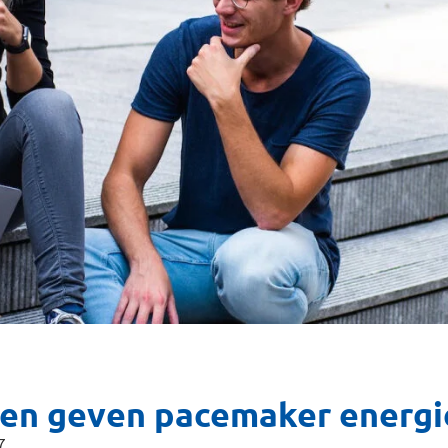
en geven pacemaker energi
7