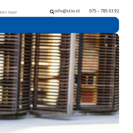
info@stin.nl
075 – 785 03 92