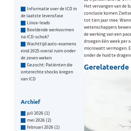
Het vervangen van de ba
Informatie over de ICD in
conclusie komen Zwitse
de laatste levensfase
tot tien jaar mee. Wann
Linox-leads
wetenschappers beweren
Beeldende werkvormen
de werking van een pace
na ICD-schok?
droegen één week per s
Wachttijd auto-examens
microwatt vermogen. Ee
eind 2025 overal ruim onder
onder de huid te dragen.
de zeven weken
Gezocht: Patiënten die
Gerelateerde 
onterechte shocks kregen
van ICD
Archief
juli 2026
(1)
mei 2026
(2)
februari 2026
(1)