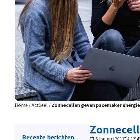
Home
/
Actueel
/
Zonnecellen geven pacemaker energie
Zonnecell
Recente berichten
5 januari 2017
17:4