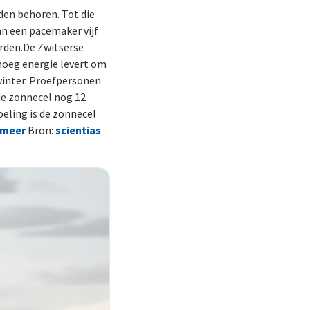
den behoren. Tot die
an een pacemaker vijf
rden.
De Zwitserse
noeg energie levert om
 winter. Proefpersonen
de zonnecel nog 12
eling is de zonnecel
 meer
Bron:
scientias