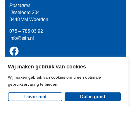
Postadres
IJsseloord 204
3448 VM Woerden
075 – 785 03 92
info@stin.nl
Handige links
Wij maken gebruik van cookies
Nieuwsbrief
Wij maken gebruik van cookies om u een optimale
Word donateur
gebruikservaring te bieden.
STIN team
Liever niet
Dat is goed
Disclaimer
Privacyverklaring
Meest bezocht
Rijbewijzen