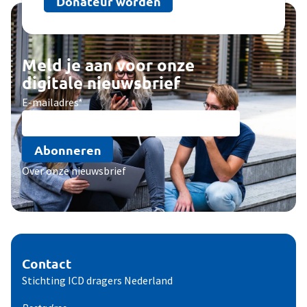
Donateur worden
Meld je aan voor onze
digitale nieuwsbrief
E-mailadres
*
Abonneren
Over onze nieuwsbrief
Contact
Stichting ICD dragers Nederland