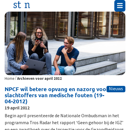
/
Home
Archieven voor april 2012
NPCF wil betere opvang en nazorg voor
Nieuws
slachtoffers van medische fouten (19-
04-2012)
19 april 2012
Begin april presenteerde de Nationale Ombudsman in het
programma Tros Radar het rapport ‘Geen gehoor bij de IGZ’
en een zwartboek over de Inspectie voor de Gezondheidzorg