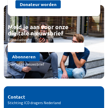
Donateur worden
Meld je aan voor onze
digitale nieuwsbrief
E-mailadres
*
Abonneren
Over onze nieuwsbrief
Contact
Stichting ICD dragers Nederland