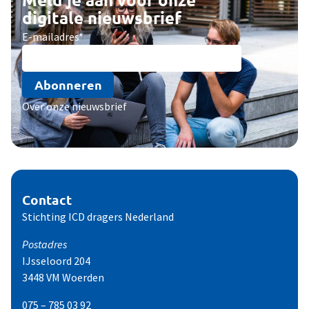
digitale nieuwsbrief
E-mailadres
*
Abonneren
Over onze nieuwsbrief
Contact
Stichting ICD dragers Nederland
Postadres
IJsseloord 204
3448 VM Woerden
075 – 785 03 92