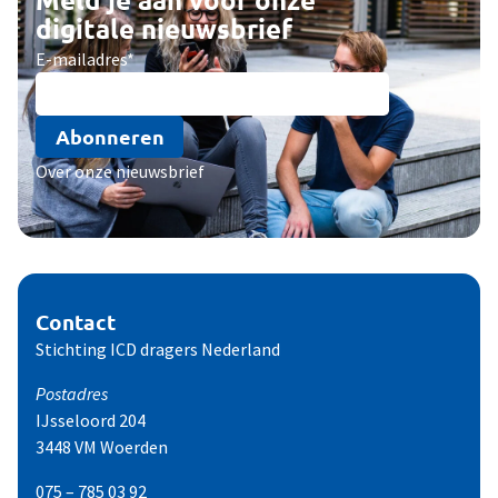
digitale nieuwsbrief
E-mailadres
*
Abonneren
Over onze nieuwsbrief
Contact
Stichting ICD dragers Nederland
Postadres
IJsseloord 204
3448 VM Woerden
075 – 785 03 92