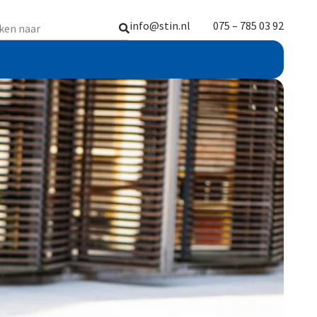
info@stin.nl
075 – 785 03 92