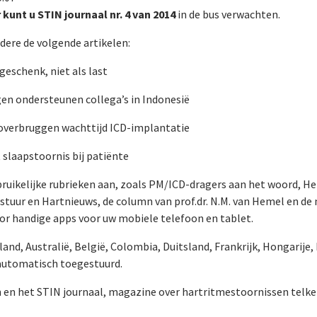
kunt u STIN journaal nr. 4 van 2014
in de bus verwachten.
dere de volgende artikelen:
geschenk, niet als last
gen ondersteunen collega’s in Indonesië
j overbruggen wachttijd ICD-implantatie
slaapstoornis bij patiënte
bruikelijke rubrieken aan, zoals PM/ICD-dragers aan het woord, He
stuur en Hartnieuws, de column van prof.dr. N.M. van Hemel en de
r handige apps voor uw mobiele telefoon en tablet.
land, Australië, België, Colombia, Duitsland, Frankrijk, Hongarije,
 automatisch toegestuurd.
en het STIN journaal, magazine over hartritmestoornissen telkens