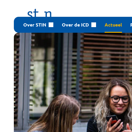
Over STIN
Over de ICD
Actueel