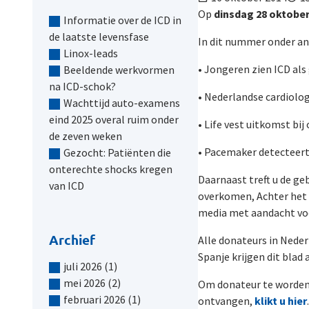
Op
dinsdag 28 oktober 
Informatie over de ICD in
de laatste levensfase
In dit nummer onder an
Linox-leads
• Jongeren zien ICD als 
Beeldende werkvormen
na ICD-schok?
• Nederlandse cardiolo
Wachttijd auto-examens
eind 2025 overal ruim onder
• Life vest uitkomst bi
de zeven weken
• Pacemaker detecteert 
Gezocht: Patiënten die
onterechte shocks kregen
Daarnaast treft u de ge
van ICD
overkomen, Achter het 
media met aandacht voo
Archief
Alle donateurs in Neder
Spanje krijgen dit blad
juli 2026
(1)
mei 2026
(2)
Om donateur te worden 
februari 2026
(1)
ontvangen,
klikt u hier
.