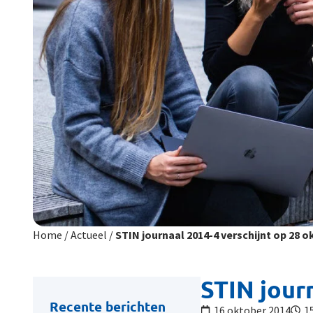
Home
/
Actueel
/
STIN journaal 2014-4 verschijnt op 28 o
STIN jour
Recente berichten
16 oktober 2014
1