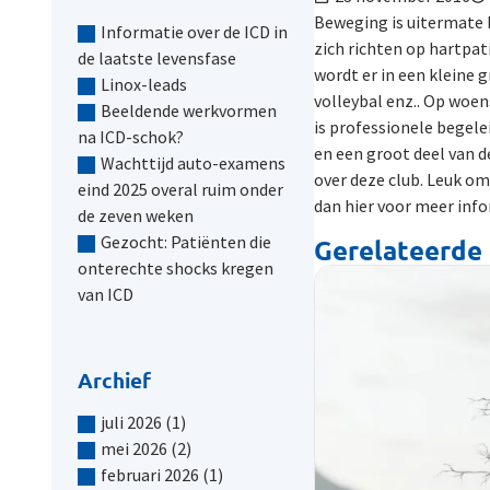
Beweging is uitermate b
Informatie over de ICD in
zich richten op hartpat
de laatste levensfase
wordt er in een kleine 
Linox-leads
volleybal enz.. Op woe
Beeldende werkvormen
is professionele begelei
na ICD-schok?
en een groot deel van d
Wachttijd auto-examens
over deze club. Leuk om
eind 2025 overal ruim onder
dan hier voor meer inf
de zeven weken
Gezocht: Patiënten die
Gerelateerde 
onterechte shocks kregen
van ICD
Archief
juli 2026
(1)
mei 2026
(2)
februari 2026
(1)