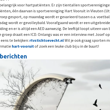
elangrijk voor hartpatiënten. Er zijn tientallen sportverenigingen
iënten, één daarvan is sportvereniging Hart Vooruit in Vleuten (Utr
groep gesport, op maandag wordt er gevarieerd tussen o.a. voetbal
nsdag wordt er gevolleybald. Voorafgaand wordt er een uitgebreid
ding en er is altijd een AED aanwezig. De leeftijd loopt uiteen van
e groep draait een ICD. Onlangs was er een interview met Josef o
 eens te bekijken:
rtvstichtsevecht.nl
Wil je ook graag sporten m
ormatie
hart-vooruit
of zoek een leuke club bij u in de buurt!
berichten