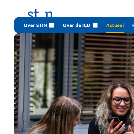
Over STIN
Over de ICD
Actueel