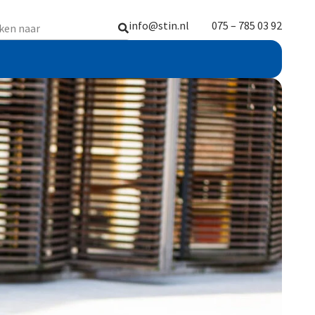
info@stin.nl
075 – 785 03 92