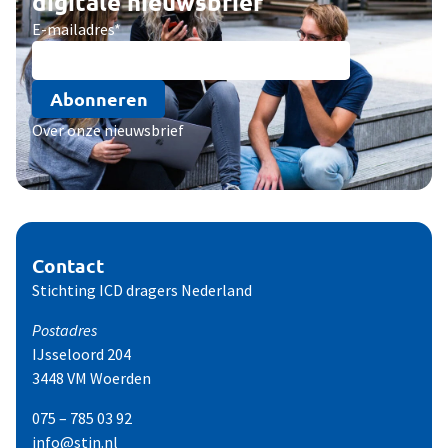
digitale nieuwsbrief
E-mailadres
*
Abonneren
Over onze nieuwsbrief
Contact
Stichting ICD dragers Nederland
Postadres
IJsseloord 204
3448 VM Woerden
075 – 785 03 92
info@stin.nl