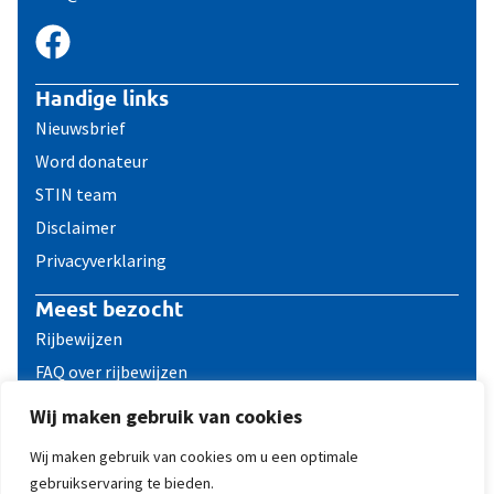
Handige links
Nieuwsbrief
Word donateur
STIN team
Disclaimer
Privacyverklaring
Meest bezocht
Rijbewijzen
FAQ over rijbewijzen
Reizen met een ICD
Wij maken gebruik van cookies
Contact
Wij maken gebruik van cookies om u een optimale
gebruikservaring te bieden.
© 2011 - 2026 STIN, Stichting ICD dragers Nederland