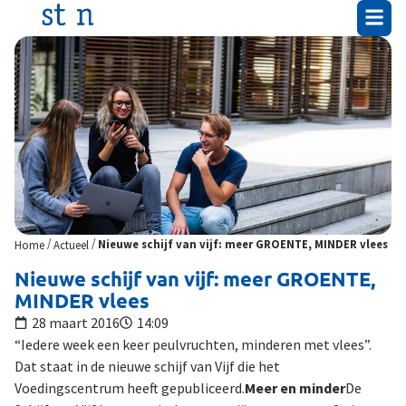
/
/
Home
Actueel
Nieuwe schijf van vijf: meer GROENTE, MINDER vlees
Nieuwe schijf van vijf: meer GROENTE,
MINDER vlees
28 maart 2016
14:09
“Iedere week een keer peulvruchten, minderen met vlees”.
Dat staat in de nieuwe schijf van Vijf die het
Voedingscentrum heeft gepubliceerd.
Meer en minder
De