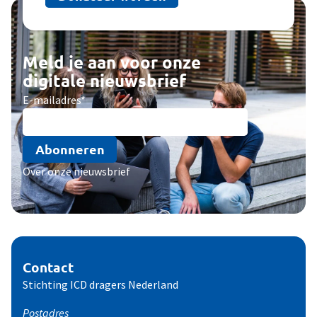
Meld je aan voor onze
digitale nieuwsbrief
E-mailadres
*
Abonneren
Over onze nieuwsbrief
Contact
Stichting ICD dragers Nederland
Postadres