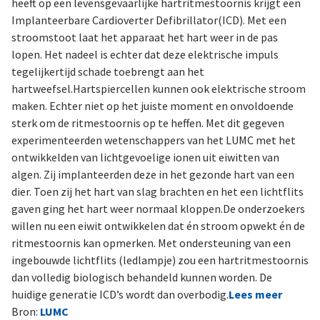
heeft op een levensgevaarlijke hartritmestoornis krijgt een
Implanteerbare Cardioverter Defibrillator(ICD). Met een
stroomstoot laat het apparaat het hart weer in de pas
lopen. Het nadeel is echter dat deze elektrische impuls
tegelijkertijd schade toebrengt aan het
hartweefsel.Hartspiercellen kunnen ook elektrische stroom
maken. Echter niet op het juiste moment en onvoldoende
sterk om de ritmestoornis op te heffen. Met dit gegeven
experimenteerden wetenschappers van het LUMC met het
ontwikkelden van lichtgevoelige ionen uit eiwitten van
algen. Zij implanteerden deze in het gezonde hart van een
dier. Toen zij het hart van slag brachten en het een lichtflits
gaven ging het hart weer normaal kloppen.De onderzoekers
willen nu een eiwit ontwikkelen dat én stroom opwekt én de
ritmestoornis kan opmerken. Met ondersteuning van een
ingebouwde lichtflits (ledlampje) zou een hartritmestoornis
dan volledig biologisch behandeld kunnen worden. De
huidige generatie ICD’s wordt dan overbodig.
Lees meer
Bron:
LUMC