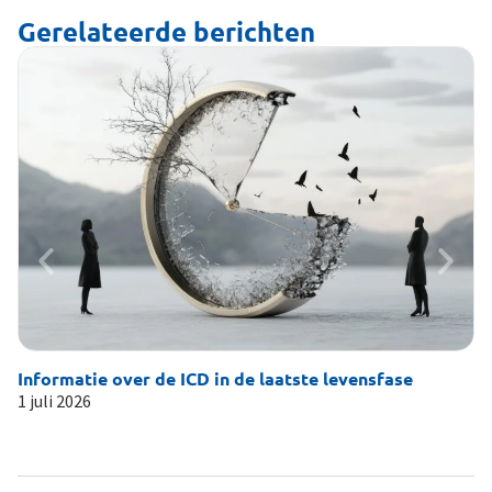
Gerelateerde berichten
Informatie over de ICD in de laatste levensfase
Li
1 juli 2026
19