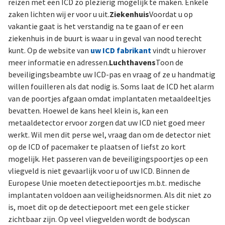
reizen met een ICD zo plezierig mogelijk te maken. Enkele
zaken lichten wij er voor u uit.
Ziekenhuis
Voordat u op
vakantie gaat is het verstandig na te gaan of er een
ziekenhuis in de buurt is waar u in geval van nood terecht
kunt. Op de website van
uw ICD fabrikant
vindt u hierover
meer informatie en adressen.
Luchthavens
Toon de
beveiligingsbeambte uw ICD-pas en vraag of ze u handmatig
willen fouilleren als dat nodig is. Soms laat de ICD het alarm
van de poortjes afgaan omdat implantaten metaaldeeltjes
bevatten. Hoewel de kans heel klein is, kan een
metaaldetector ervoor zorgen dat uw ICD niet goed meer
werkt. Wil men dit perse wel, vraag dan om de detector niet
op de ICD of pacemaker te plaatsen of liefst zo kort
mogelijk. Het passeren van de beveiligingspoortjes op een
vliegveld is niet gevaarlijk voor u of uw ICD. Binnen de
Europese Unie moeten detectiepoortjes m.b.t. medische
implantaten voldoen aan veiligheidsnormen. Als dit niet zo
is, moet dit op de detectiepoort met een gele sticker
zichtbaar zijn. Op veel vliegvelden wordt de bodyscan