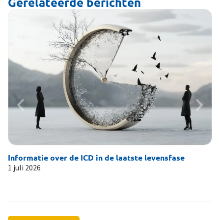
Gerelateerde berichten
Informatie over de ICD in de laatste levensfase
Li
1 juli 2026
19