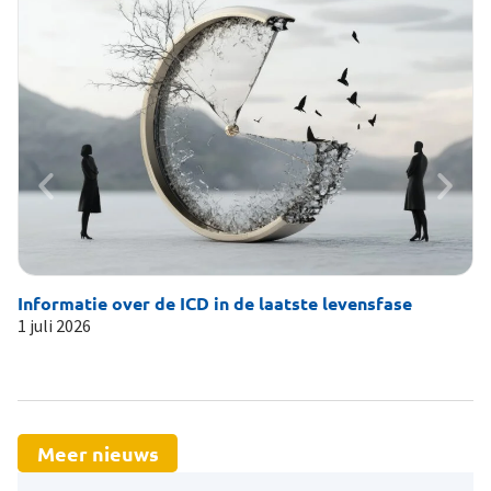
Informatie over de ICD in de laatste levensfase
Li
1 juli 2026
19
Meer nieuws