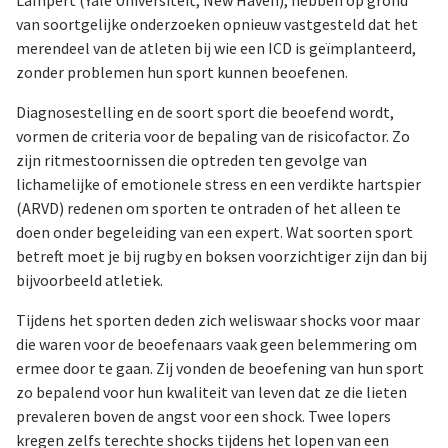
Lampert (Yale Universiteit, New Haven), hebben op grond
van soortgelijke onderzoeken opnieuw vastgesteld dat het
merendeel van de atleten bij wie een ICD is geïmplanteerd,
zonder problemen hun sport kunnen beoefenen.
Diagnosestelling en de soort sport die beoefend wordt,
vormen de criteria voor de bepaling van de risicofactor. Zo
zijn ritmestoornissen die optreden ten gevolge van
lichamelijke of emotionele stress en een verdikte hartspier
(ARVD) redenen om sporten te ontraden of het alleen te
doen onder begeleiding van een expert. Wat soorten sport
betreft moet je bij rugby en boksen voorzichtiger zijn dan bij
bijvoorbeeld atletiek.
Tijdens het sporten deden zich weliswaar shocks voor maar
die waren voor de beoefenaars vaak geen belemmering om
ermee door te gaan. Zij vonden de beoefening van hun sport
zo bepalend voor hun kwaliteit van leven dat ze die lieten
prevaleren boven de angst voor een shock. Twee lopers
kregen zelfs terechte shocks tijdens het lopen van een