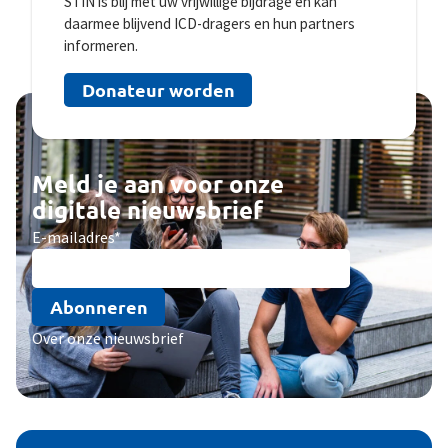
STIN is blij met uw vrijwillige bijdrage en kan
daarmee blijvend ICD-dragers en hun partners
informeren.
Donateur worden
Meld je aan voor onze
digitale nieuwsbrief
E-mailadres
*
Abonneren
Over onze nieuwsbrief