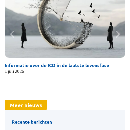
Informatie over de ICD in de laatste levensfase
Li
1 juli 2026
19
Meer nieuws
Recente berichten