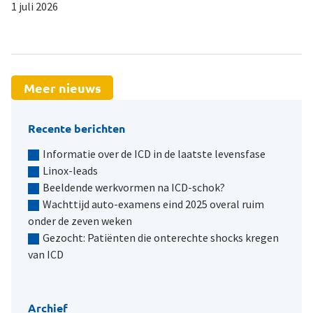
1 juli 2026
19
Meer nieuws
Recente berichten
Informatie over de ICD in de laatste levensfase
Linox-leads
Beeldende werkvormen na ICD-schok?
Wachttijd auto-examens eind 2025 overal ruim
onder de zeven weken
Gezocht: Patiënten die onterechte shocks kregen
van ICD
Archief