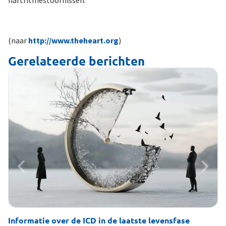
hartritmestoornissen.
(naar
http://www.theheart.org
)
Gerelateerde berichten
Informatie over de ICD in de laatste levensfase
Li