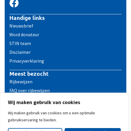
Handige links
Nieuwsbrief
Word donateur
STIN team
Disclaimer
Privacyverklaring
Meest bezocht
Rijbewijzen
FAQ over rijbewijzen
Reizen met een ICD
Wij maken gebruik van cookies
Contact
Wij maken gebruik van cookies om u een optimale
gebruikservaring te bieden.
© 2011 - 2026 STIN, Stichting ICD dragers Nederland