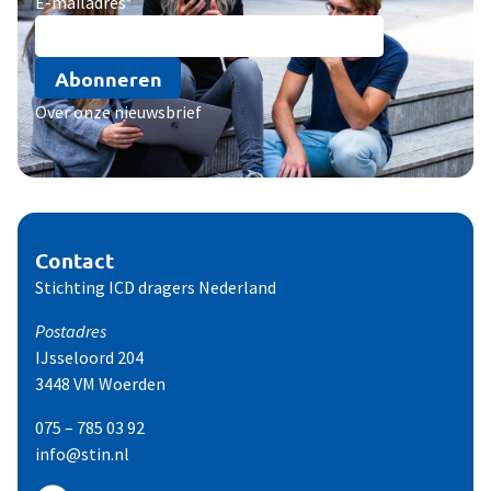
E-mailadres
*
Abonneren
Over onze nieuwsbrief
Contact
Stichting ICD dragers Nederland
Postadres
IJsseloord 204
3448 VM Woerden
075 – 785 03 92
info@stin.nl