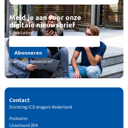
Meld je aan voor onze
digitale nieuwsbrief
E-mailadres
*
Abonneren
Over onze nieuwsbrief
Contact
Stichting ICD dragers Nederland
Postadres
IJsseloord 204