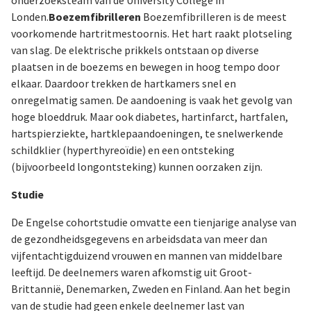
onderzoeksteam van de University College in
Londen.
Boezemfibrilleren
Boezemfibrilleren is de meest
voorkomende hartritmestoornis. Het hart raakt plotseling
van slag. De elektrische prikkels ontstaan op diverse
plaatsen in de boezems en bewegen in hoog tempo door
elkaar. Daardoor trekken de hartkamers snel en
onregelmatig samen. De aandoening is vaak het gevolg van
hoge bloeddruk. Maar ook diabetes, hartinfarct, hartfalen,
hartspierziekte, hartklepaandoeningen, te snelwerkende
schildklier (hyperthyreoïdie) en een ontsteking
(bijvoorbeeld longontsteking) kunnen oorzaken zijn.
Studie
De Engelse cohortstudie omvatte een tienjarige analyse van
de gezondheidsgegevens en arbeidsdata van meer dan
vijfentachtigduizend vrouwen en mannen van middelbare
leeftijd. De deelnemers waren afkomstig uit Groot-
Brittannië, Denemarken, Zweden en Finland. Aan het begin
van de studie had geen enkele deelnemer last van