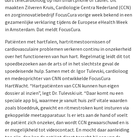
uurs telecardioloog op hun smartphone of tablet. Dit
maakten Zilveren Kruis, Cardiologie Centra Nederland (CCN)
en zorginnovatiebedrijf FocusCura vorige week bekend in een
gezamenlijke verklaring tijdens de Europese eHealth Week
in Amsterdam. Dat meldt FocusCura.
Patiënten met hartfalen, hartritmestoornissen of
cardiovasculaire problemen verkeren continu in onzekerheid
over het functioneren van hun hart. Regelmatig leidt dit tot
spoedbezoeken aan de arts of in het slechtste geval de
spoedeisende hulp. Samen met dr. Igor Tulevski, cardioloog
en medeoprichter van CNN ontwikkelde FocusCura
HartWacht. “Hartpatiënten van CCN kunnen hun eigen
dossier al inzien”, legt Dr. Tulevski uit. “Daar komt nu een
speciale app bij, waarmee je vanuit huis zelf vitale waarden
zoals bloeddruk, gewicht en ritmestroken kunt insturen via
gekoppelde meetapparatuur. Is er iets aan de hand of voelt
de patiënt zich onzeker, dan wordt CCN gewaarschuwd en is
er mogelijkheid tot videocontact. En mocht daar aanleiding