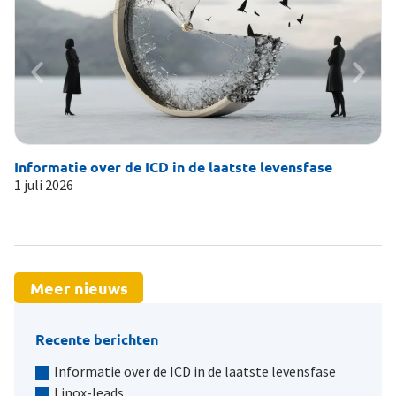
Informatie over de ICD in de laatste levensfase
Li
1 juli 2026
19
Meer nieuws
Recente berichten
Informatie over de ICD in de laatste levensfase
Linox-leads