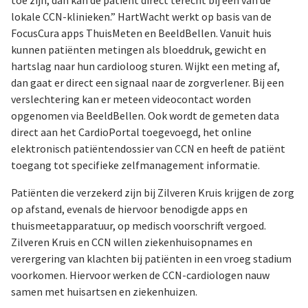
toe zijn, dan kan de patiënt direct terecht bij een van de
lokale CCN-klinieken.” HartWacht werkt op basis van de
FocusCura apps ThuisMeten en BeeldBellen. Vanuit huis
kunnen patiënten metingen als bloeddruk, gewicht en
hartslag naar hun cardioloog sturen. Wijkt een meting af,
dan gaat er direct een signaal naar de zorgverlener. Bij een
verslechtering kan er meteen videocontact worden
opgenomen via BeeldBellen. Ook wordt de gemeten data
direct aan het CardioPortal toegevoegd, het online
elektronisch patiëntendossier van CCN en heeft de patiënt
toegang tot specifieke zelfmanagement informatie.
Patiënten die verzekerd zijn bij Zilveren Kruis krijgen de zorg
op afstand, evenals de hiervoor benodigde apps en
thuismeetapparatuur, op medisch voorschrift vergoed.
Zilveren Kruis en CCN willen ziekenhuisopnames en
verergering van klachten bij patiënten in een vroeg stadium
voorkomen. Hiervoor werken de CCN-cardiologen nauw
samen met huisartsen en ziekenhuizen.