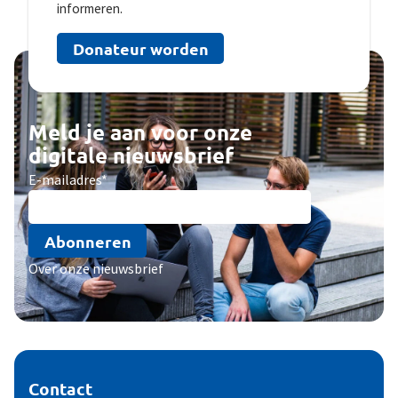
informeren.
Donateur worden
Meld je aan voor onze
digitale nieuwsbrief
E-mailadres
*
Abonneren
Over onze nieuwsbrief
Contact