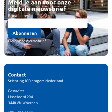
Meld je aan voor onze
digitale nieuwsbrief
E-mailadres
*
Abonneren
Over onze nieuwsbrief
Contact
Stichting ICD dragers Nederland
Postadres
IJsseloord 204
3448 VM Woerden