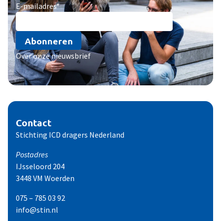
E-mailadres
*
Abonneren
Over onze nieuwsbrief
Contact
Stichting ICD dragers Nederland
Postadres
IJsseloord 204
3448 VM Woerden
075 – 785 03 92
info@stin.nl