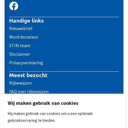
Handige links
Nieuwsbrief
Word donateur
STIN team
Disclaimer
Privacyverklaring
Meest bezocht
Rijbewijzen
FAQ over rijbewijzen
Reizen met een ICD
Wij maken gebruik van cookies
Contact
Wij maken gebruik van cookies om u een optimale
gebruikservaring te bieden.
© 2011 - 2026 STIN, Stichting ICD dragers Nederland