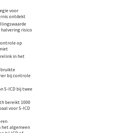
egie voor
rnis ontdekt
llingswaarde
 halvering risico
controle op
niet
relink in het
bruikte
r bij controle
n S-ICD bij twee
h bereikt 1000
paal voor S-ICD
oren
n het algemeen