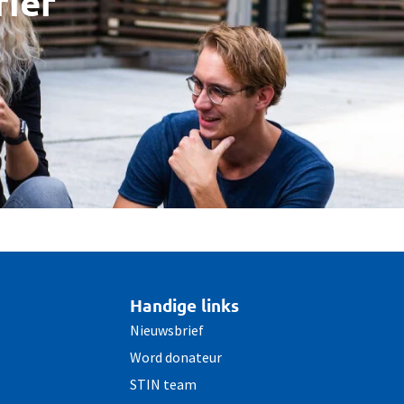
rief
Handige links
Nieuwsbrief
Word donateur
STIN team