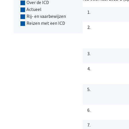
Over de ICD
Actueel
1.
Rij- en vaarbewijzen
Reizen met een ICD
2.
3.
4.
5.
6.
7.