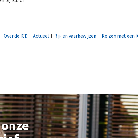
n bij ICD of
Over de ICD
Actueel
Rij- en vaarbewijzen
Reizen met een 
 onze