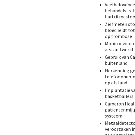
Veelbelovende
behandelstrat
hartritmestoo
Zelfmeten sto
bloed leidt tot
op trombose
Monitor voor 
afstand werkt 
Gebruik van Ca
buitenland
Herkenning ge
telefoonnumme
op afstand
Implantatie va
basketballers
Cameron Healt
patiëntenmijl
systeem
Metaaldetect
veroorzaken i