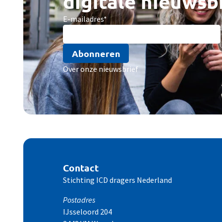
digitale nieuwsb
E-mailadres
*
Abonneren
Over onze nieuwsbrief
Contact
Stichting ICD dragers Nederland
Postadres
IJsseloord 204